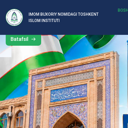
b
BOSH
IMOM BUXORIY NOMIDAGI TOSHKENT
Barcha
ISLOM INSTITUTI
al
yangiliklar
ar
Batafsil
o‘
rt
a
si
d