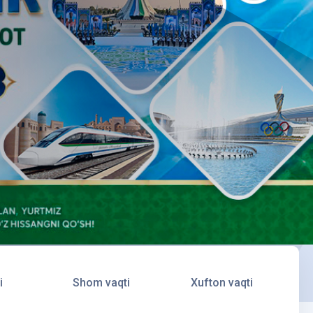
i
Shom vaqti
Xufton vaqti