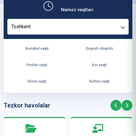
b,
Namoz vaqtlari
ya
ng
Toshkent
i
ha
yo
Bomdod vaqti
Quyosh chiqishi
t
va
Peshin vaqti
Asr vaqti
ke
laj
Shom vaqti
Xufton vaqti
ak
ya
ra
Tezkor havolalar
ta
mi
z”