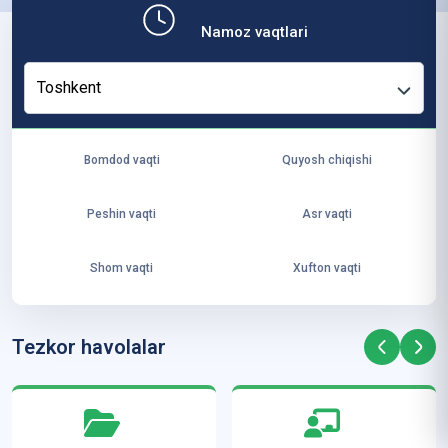
b,
Namoz vaqtlari
ya
ng
Toshkent
i
ha
yo
Bomdod vaqti
Quyosh chiqishi
t
va
Peshin vaqti
Asr vaqti
ke
laj
Shom vaqti
Xufton vaqti
ak
ya
ra
Tezkor havolalar
ta
mi
z”