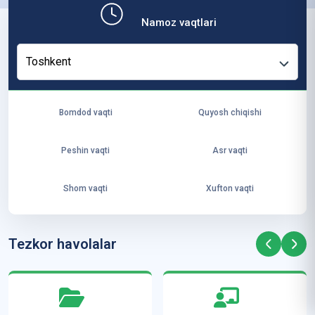
b,
Namoz vaqtlari
ya
ng
Toshkent
i
ha
yo
Bomdod vaqti
Quyosh chiqishi
t
va
Peshin vaqti
Asr vaqti
ke
laj
Shom vaqti
Xufton vaqti
ak
ya
ra
Tezkor havolalar
ta
mi
z”