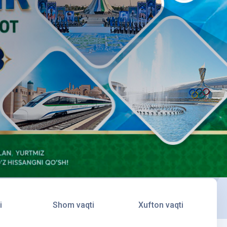
i
Shom vaqti
Xufton vaqti