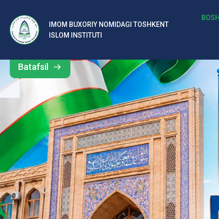
b
BOSH
IMOM BUXORIY NOMIDAGI TOSHKENT
Barcha
ISLOM INSTITUTI
al
yangiliklar
ar
Batafsil
o‘
rt
a
si
d