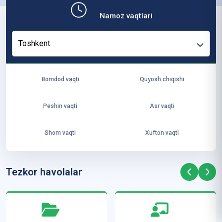
b,
Namoz vaqtlari
ya
ng
Toshkent
i
ha
yo
Bomdod vaqti
Quyosh chiqishi
t
va
Peshin vaqti
Asr vaqti
ke
laj
Shom vaqti
Xufton vaqti
ak
ya
ra
Tezkor havolalar
ta
mi
z”