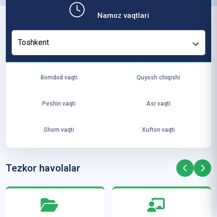
b,
Namoz vaqtlari
ya
ng
Toshkent
i
ha
yo
Bomdod vaqti
Quyosh chiqishi
t
va
Peshin vaqti
Asr vaqti
ke
laj
Shom vaqti
Xufton vaqti
ak
ya
ra
Tezkor havolalar
ta
mi
z”