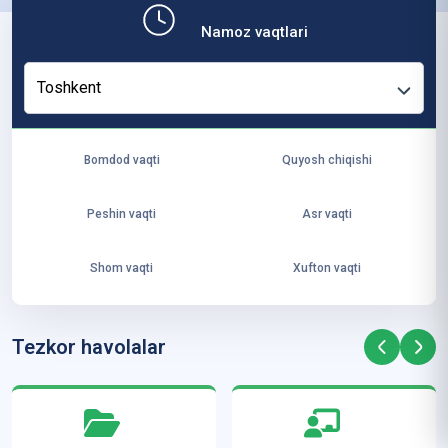
b,
Namoz vaqtlari
ya
ng
Toshkent
i
ha
yo
Bomdod vaqti
Quyosh chiqishi
t
va
Peshin vaqti
Asr vaqti
ke
laj
Shom vaqti
Xufton vaqti
ak
ya
ra
Tezkor havolalar
ta
mi
z”