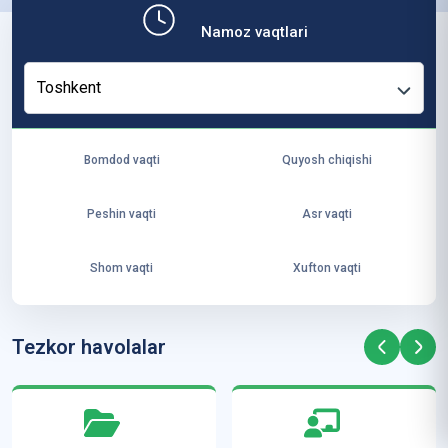
b,
Namoz vaqtlari
ya
ng
Toshkent
i
ha
yo
Bomdod vaqti
Quyosh chiqishi
t
va
Peshin vaqti
Asr vaqti
ke
laj
Shom vaqti
Xufton vaqti
ak
ya
ra
Tezkor havolalar
ta
mi
z”