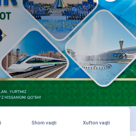
i
Shom vaqti
Xufton vaqti