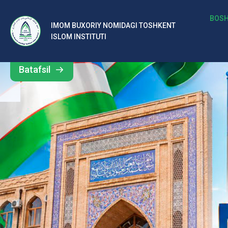
b
BOSH
IMOM BUXORIY NOMIDAGI TOSHKENT
Barcha
ISLOM INSTITUTI
al
yangiliklar
ar
Batafsil
o‘
rt
a
si
d