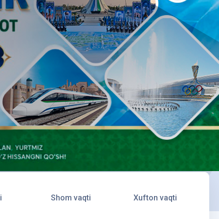
i
Shom vaqti
Xufton vaqti