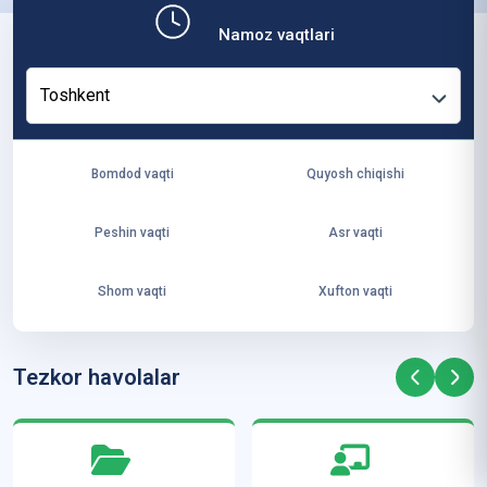
b,
Namoz vaqtlari
ya
ng
Toshkent
i
ha
yo
Bomdod vaqti
Quyosh chiqishi
t
va
Peshin vaqti
Asr vaqti
ke
laj
Shom vaqti
Xufton vaqti
ak
ya
ra
Tezkor havolalar
ta
mi
z”