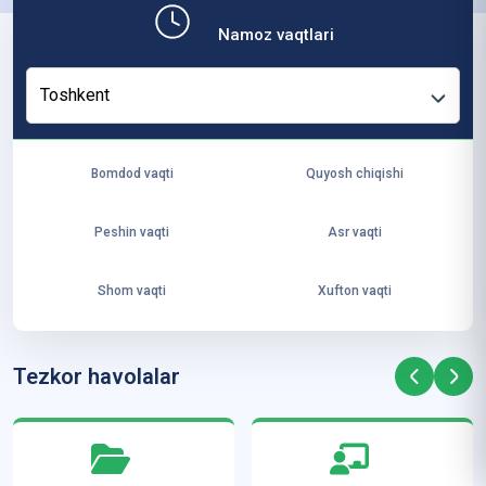
b,
Namoz vaqtlari
ya
ng
Toshkent
i
ha
yo
Bomdod vaqti
Quyosh chiqishi
t
va
Peshin vaqti
Asr vaqti
ke
laj
Shom vaqti
Xufton vaqti
ak
ya
ra
Tezkor havolalar
ta
mi
z”