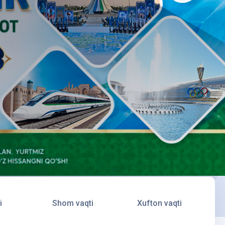
i
Shom vaqti
Xufton vaqti