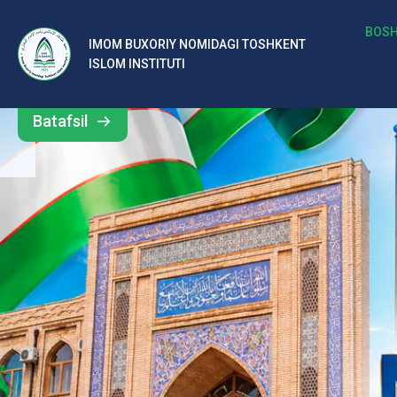
b
BOSH
IMOM BUXORIY NOMIDAGI TOSHKENT
Barcha
ISLOM INSTITUTI
al
yangiliklar
ar
Batafsil
o‘
rt
a
si
d