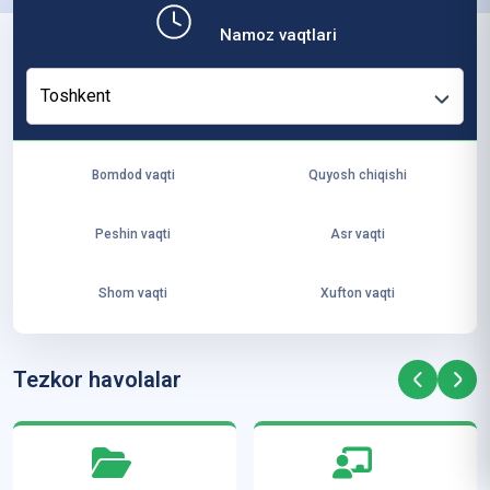
b,
Namoz vaqtlari
ya
ng
Toshkent
i
ha
yo
Bomdod vaqti
Quyosh chiqishi
t
va
Peshin vaqti
Asr vaqti
ke
laj
Shom vaqti
Xufton vaqti
ak
ya
ra
Tezkor havolalar
ta
mi
z”