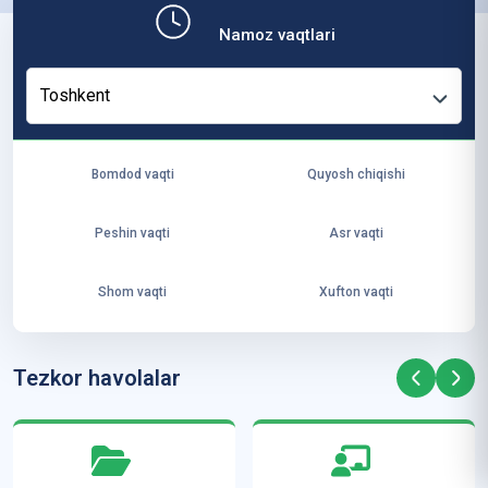
b,
Namoz vaqtlari
ya
ng
Toshkent
i
ha
yo
Bomdod vaqti
Quyosh chiqishi
t
va
Peshin vaqti
Asr vaqti
ke
laj
Shom vaqti
Xufton vaqti
ak
ya
ra
Tezkor havolalar
ta
mi
z”