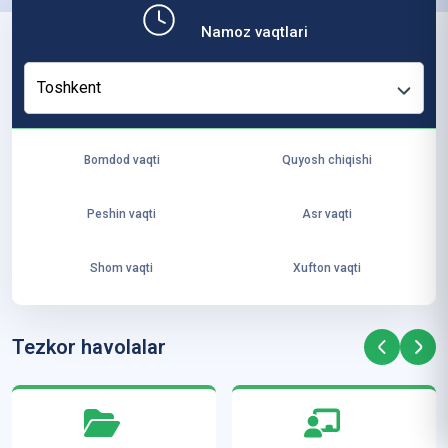
b,
Namoz vaqtlari
ya
ng
Toshkent
i
ha
yo
Bomdod vaqti
Quyosh chiqishi
t
va
Peshin vaqti
Asr vaqti
ke
laj
Shom vaqti
Xufton vaqti
ak
ya
ra
Tezkor havolalar
ta
mi
z”