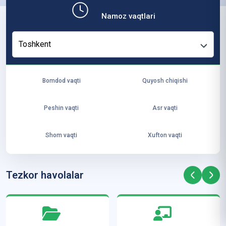
b,
Namoz vaqtlari
ya
ng
Toshkent
i
ha
yo
Bomdod vaqti
Quyosh chiqishi
t
va
Peshin vaqti
Asr vaqti
ke
laj
Shom vaqti
Xufton vaqti
ak
ya
ra
Tezkor havolalar
ta
mi
z”