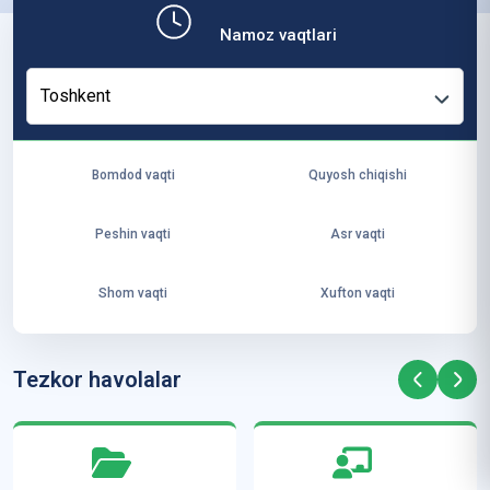
b,
Namoz vaqtlari
ya
ng
Toshkent
i
ha
yo
Bomdod vaqti
Quyosh chiqishi
t
va
Peshin vaqti
Asr vaqti
ke
laj
Shom vaqti
Xufton vaqti
ak
ya
ra
Tezkor havolalar
ta
mi
z”