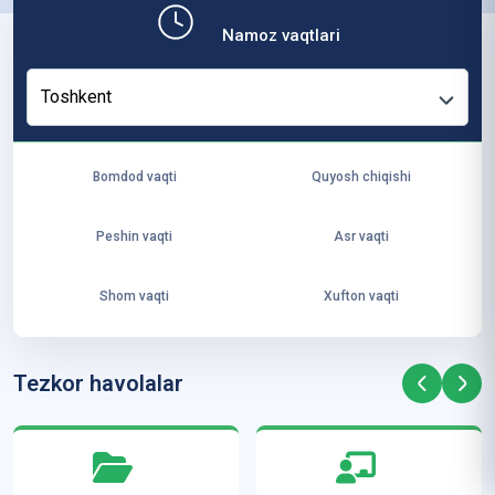
b,
Namoz vaqtlari
ya
ng
Toshkent
i
ha
yo
Bomdod vaqti
Quyosh chiqishi
t
va
Peshin vaqti
Asr vaqti
ke
laj
Shom vaqti
Xufton vaqti
ak
ya
ra
Tezkor havolalar
ta
mi
z”