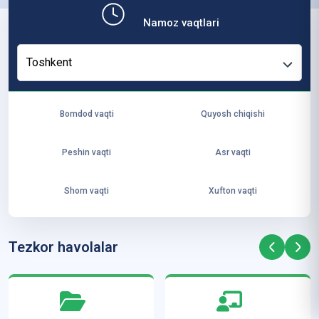
b,
Namoz vaqtlari
ya
ng
Toshkent
i
ha
yo
Bomdod vaqti
Quyosh chiqishi
t
va
Peshin vaqti
Asr vaqti
ke
laj
Shom vaqti
Xufton vaqti
ak
ya
ra
Tezkor havolalar
ta
mi
z”