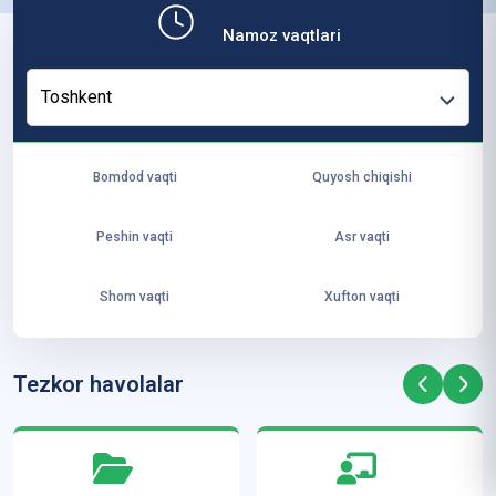
b,
Namoz vaqtlari
ya
ng
Toshkent
i
ha
yo
Bomdod vaqti
Quyosh chiqishi
t
va
Peshin vaqti
Asr vaqti
ke
laj
Shom vaqti
Xufton vaqti
ak
ya
ra
Tezkor havolalar
ta
mi
z”