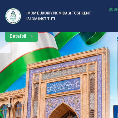
b
BOSH
IMOM BUXORIY NOMIDAGI TOSHKENT
Barcha
ISLOM INSTITUTI
al
yangiliklar
ar
Batafsil
o‘
rt
a
si
d