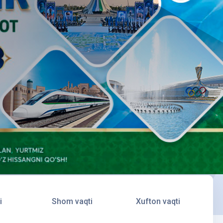
i
Shom vaqti
Xufton vaqti