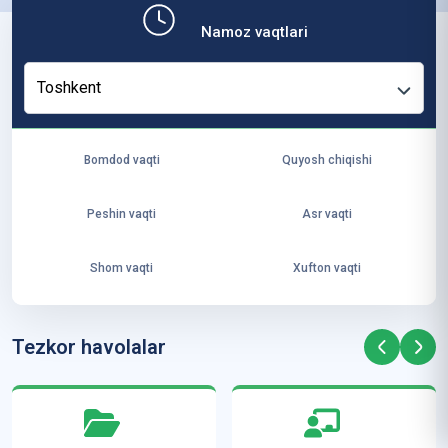
b,
Namoz vaqtlari
ya
ng
Toshkent
i
ha
yo
Bomdod vaqti
Quyosh chiqishi
t
va
Peshin vaqti
Asr vaqti
ke
laj
Shom vaqti
Xufton vaqti
ak
ya
ra
Tezkor havolalar
ta
mi
z”