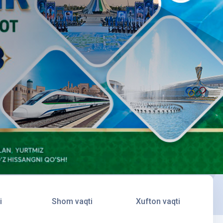
i
Shom vaqti
Xufton vaqti