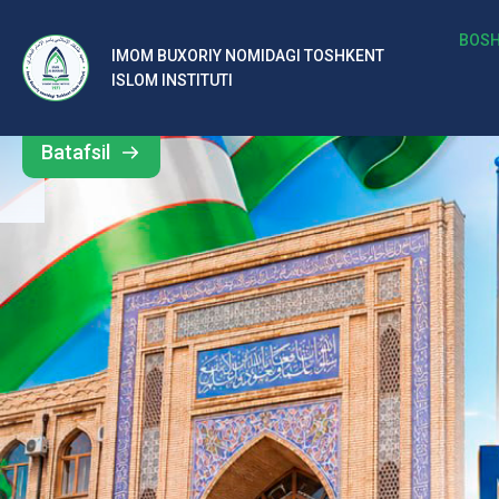
b
BOSH
IMOM BUXORIY NOMIDAGI TOSHKENT
Barcha
ISLOM INSTITUTI
al
yangiliklar
ar
Batafsil
o‘
rt
a
si
d