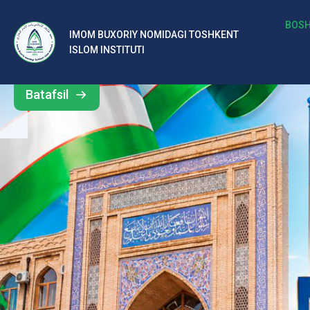
b
BOSH
IMOM BUXORIY NOMIDAGI TOSHKENT
Barcha
ISLOM INSTITUTI
al
yangiliklar
ar
Batafsil
o‘
rt
a
si
d