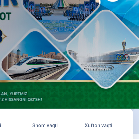
i
Shom vaqti
Xufton vaqti