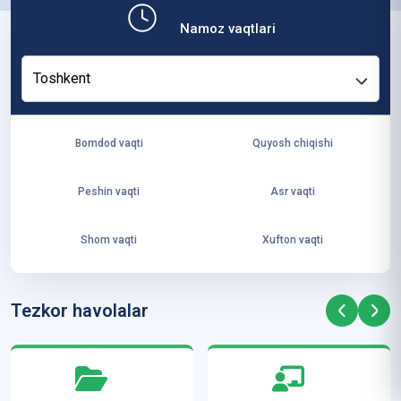
b,
Namoz vaqtlari
ya
ng
Toshkent
i
ha
yo
Bomdod vaqti
Quyosh chiqishi
t
va
Peshin vaqti
Asr vaqti
ke
laj
Shom vaqti
Xufton vaqti
ak
ya
ra
Tezkor havolalar
ta
mi
z”