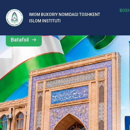
b
BOSH
IMOM BUXORIY NOMIDAGI TOSHKENT
Barcha
ISLOM INSTITUTI
al
yangiliklar
ar
Batafsil
o‘
rt
a
si
d