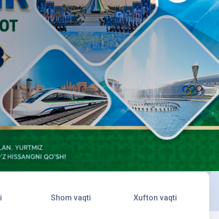
i
Shom vaqti
Xufton vaqti