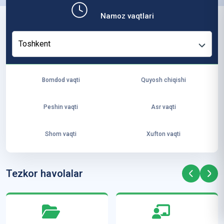
b,
Namoz vaqtlari
ya
ng
Toshkent
i
ha
yo
Bomdod vaqti
Quyosh chiqishi
t
va
Peshin vaqti
Asr vaqti
ke
laj
Shom vaqti
Xufton vaqti
ak
ya
ra
Tezkor havolalar
ta
mi
z”