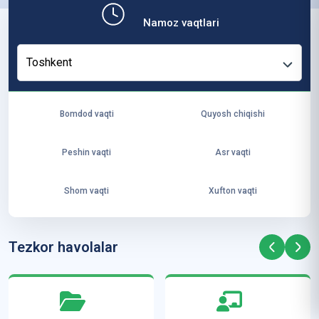
b,
Namoz vaqtlari
ya
ng
Toshkent
i
ha
yo
Bomdod vaqti
Quyosh chiqishi
t
va
Peshin vaqti
Asr vaqti
ke
laj
Shom vaqti
Xufton vaqti
ak
ya
ra
Tezkor havolalar
ta
mi
z”