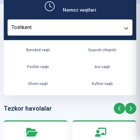
b,
Namoz vaqtlari
ya
ng
Toshkent
i
ha
yo
Bomdod vaqti
Quyosh chiqishi
t
va
Peshin vaqti
Asr vaqti
ke
laj
Shom vaqti
Xufton vaqti
ak
ya
ra
Tezkor havolalar
ta
mi
z”