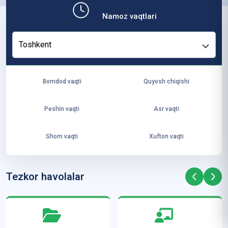
b,
Namoz vaqtlari
ya
ng
Toshkent
i
ha
yo
Bomdod vaqti
Quyosh chiqishi
t
va
Peshin vaqti
Asr vaqti
ke
laj
Shom vaqti
Xufton vaqti
ak
ya
ra
Tezkor havolalar
ta
mi
z”