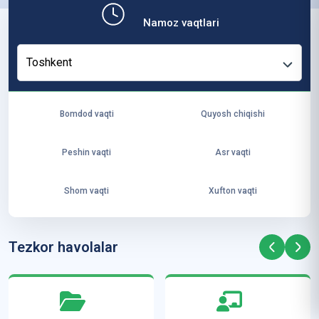
b,
Namoz vaqtlari
ya
ng
Toshkent
i
ha
yo
Bomdod vaqti
Quyosh chiqishi
t
va
Peshin vaqti
Asr vaqti
ke
laj
Shom vaqti
Xufton vaqti
ak
ya
ra
Tezkor havolalar
ta
mi
z”