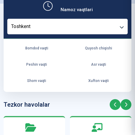
b,
Namoz vaqtlari
ya
ng
Toshkent
i
ha
yo
Bomdod vaqti
Quyosh chiqishi
t
va
Peshin vaqti
Asr vaqti
ke
laj
Shom vaqti
Xufton vaqti
ak
ya
ra
Tezkor havolalar
ta
mi
z”