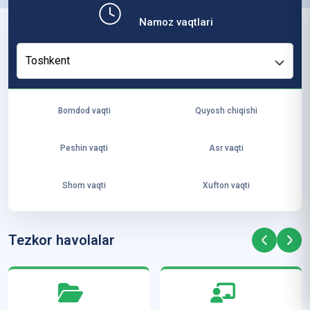
b,
Namoz vaqtlari
ya
ng
Toshkent
i
ha
yo
Bomdod vaqti
Quyosh chiqishi
t
va
Peshin vaqti
Asr vaqti
ke
laj
Shom vaqti
Xufton vaqti
ak
ya
ra
Tezkor havolalar
ta
mi
z”