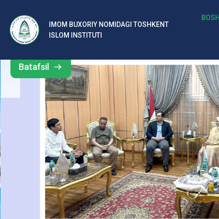
м
BOSH
IMOM BUXORIY NOMIDAGI TOSHKENT
Barcha
ISLOM INSTITUTI
Б
yangiliklar
ух
Batafsil
о
р
и
й
н