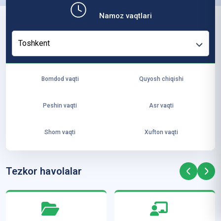
b,
Namoz vaqtlari
ya
ng
Toshkent
i
ha
yo
Bomdod vaqti
Quyosh chiqishi
t
va
Peshin vaqti
Asr vaqti
ke
laj
Shom vaqti
Xufton vaqti
ak
ya
ra
Tezkor havolalar
ta
mi
z”