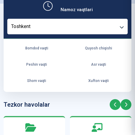
b,
Namoz vaqtlari
ya
ng
Toshkent
i
ha
yo
Bomdod vaqti
Quyosh chiqishi
t
va
Peshin vaqti
Asr vaqti
ke
laj
Shom vaqti
Xufton vaqti
ak
ya
ra
Tezkor havolalar
ta
mi
z”