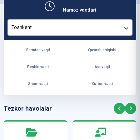
b,
Namoz vaqtlari
ya
ng
Toshkent
i
ha
yo
Bomdod vaqti
Quyosh chiqishi
t
va
Peshin vaqti
Asr vaqti
ke
laj
Shom vaqti
Xufton vaqti
ak
ya
ra
Tezkor havolalar
ta
mi
z”