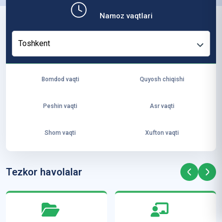
b,
Namoz vaqtlari
ya
ng
Toshkent
i
ha
yo
Bomdod vaqti
Quyosh chiqishi
t
va
Peshin vaqti
Asr vaqti
ke
laj
Shom vaqti
Xufton vaqti
ak
ya
ra
Tezkor havolalar
ta
mi
z”