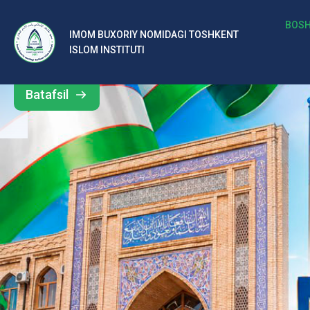
b
BOSH
IMOM BUXORIY NOMIDAGI TOSHKENT
Barcha
ISLOM INSTITUTI
al
yangiliklar
ar
Batafsil
o‘
rt
a
si
d