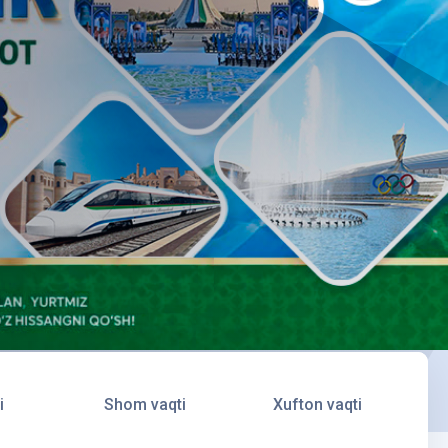
i
Shom vaqti
Xufton vaqti