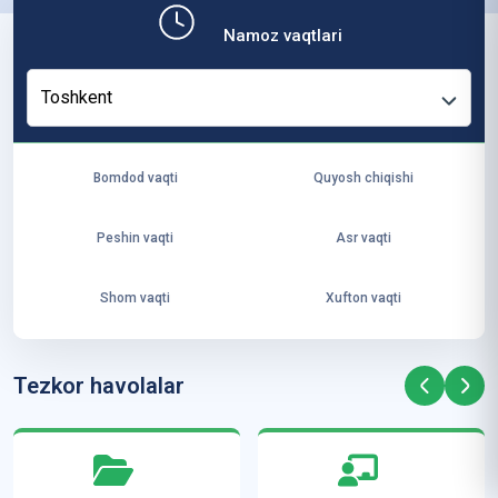
b,
Namoz vaqtlari
ya
ng
Toshkent
i
ha
yo
Bomdod vaqti
Quyosh chiqishi
t
va
Peshin vaqti
Asr vaqti
ke
laj
Shom vaqti
Xufton vaqti
ak
ya
ra
Tezkor havolalar
ta
mi
z”