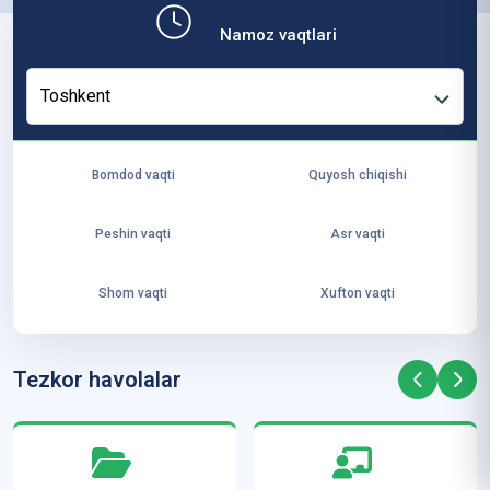
b,
Namoz vaqtlari
ya
ng
Toshkent
i
ha
yo
Bomdod vaqti
Quyosh chiqishi
t
va
Peshin vaqti
Asr vaqti
ke
laj
Shom vaqti
Xufton vaqti
ak
ya
ra
Tezkor havolalar
ta
mi
z”