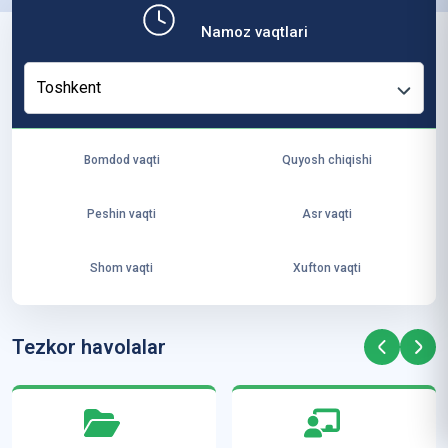
b,
Namoz vaqtlari
ya
ng
Toshkent
i
ha
yo
Bomdod vaqti
Quyosh chiqishi
t
va
Peshin vaqti
Asr vaqti
ke
laj
Shom vaqti
Xufton vaqti
ak
ya
ra
Tezkor havolalar
ta
mi
z”