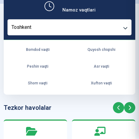
b,
Namoz vaqtlari
ya
ng
Toshkent
i
ha
yo
Bomdod vaqti
Quyosh chiqishi
t
va
Peshin vaqti
Asr vaqti
ke
laj
Shom vaqti
Xufton vaqti
ak
ya
ra
Tezkor havolalar
ta
mi
z”