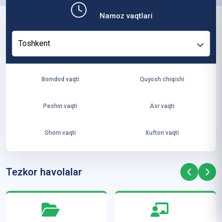
b,
Namoz vaqtlari
ya
ng
Toshkent
i
ha
yo
Bomdod vaqti
Quyosh chiqishi
t
va
Peshin vaqti
Asr vaqti
ke
laj
Shom vaqti
Xufton vaqti
ak
ya
ra
Tezkor havolalar
ta
mi
z”