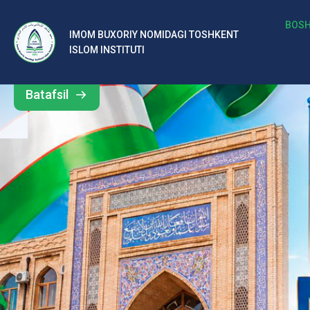
b
BOSH
IMOM BUXORIY NOMIDAGI TOSHKENT
Barcha
ISLOM INSTITUTI
al
yangiliklar
ar
Batafsil
o‘
rt
a
si
d