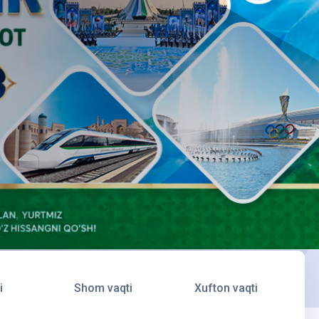
i
Shom vaqti
Xufton vaqti