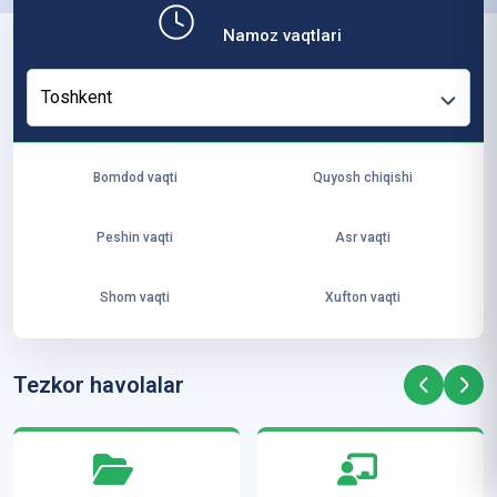
b,
Namoz vaqtlari
ya
ng
Toshkent
i
ha
yo
Bomdod vaqti
Quyosh chiqishi
t
va
Peshin vaqti
Asr vaqti
ke
laj
Shom vaqti
Xufton vaqti
ak
ya
ra
Tezkor havolalar
ta
mi
z”