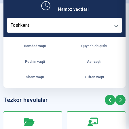
b,
Namoz vaqtlari
ya
ng
Toshkent
i
ha
yo
Bomdod vaqti
Quyosh chiqishi
t
va
Peshin vaqti
Asr vaqti
ke
laj
Shom vaqti
Xufton vaqti
ak
ya
ra
Tezkor havolalar
ta
mi
z”