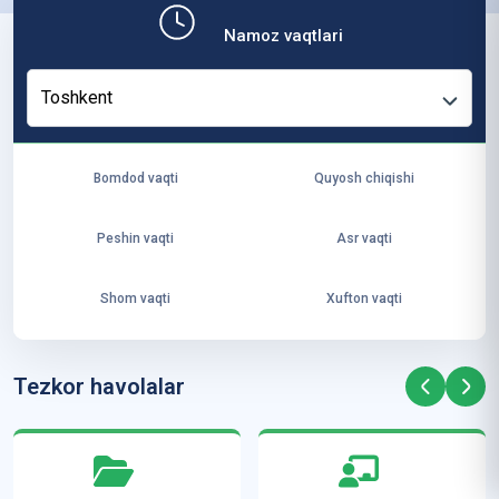
b,
Namoz vaqtlari
ya
ng
Toshkent
i
ha
yo
Bomdod vaqti
Quyosh chiqishi
t
va
Peshin vaqti
Asr vaqti
ke
laj
Shom vaqti
Xufton vaqti
ak
ya
ra
Tezkor havolalar
ta
mi
z”